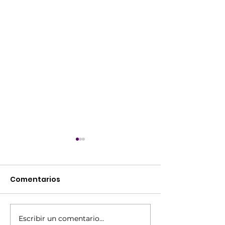
Comentarios
Escribir un comentario...
¿Cómo el crimen (real
¡Amplifique s