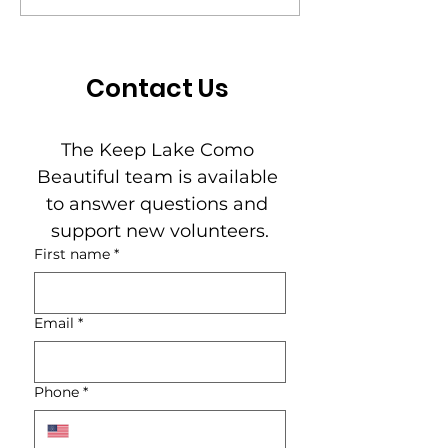
y percibido), los
con las aplic
vertidos ilegales y la
de la ciudad d
basura crean
Worth!
Contact Us
barreras para
construir un
The Keep Lake Como 
vecindario vibrante y
Beautiful team is available 
próspero?
to answer questions and 
support new volunteers.
First name
*
Email
*
Phone
*